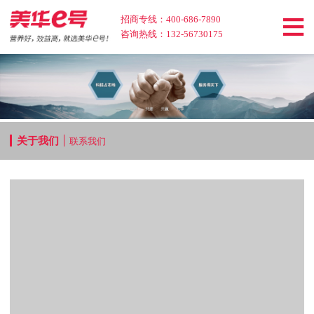
网
招商专线：400-686-7890
咨询热线：132-56730175
站
产
首
品
解
页
中
决
客
关于我们
心
联系我们
方
户
招
案
见
商
关
证
合
于
新
作
我
闻
们
资
讯