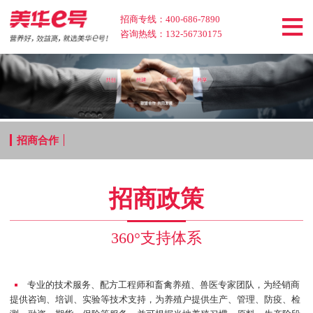
网
招商专线：400-686-7890
咨询热线：132-56730175
站
产
首
品
解
页
中
决
客
招商合作
心
方
户
招
案
见
商
关
招商政策
证
合
于
新
360°支持体系
作
我
闻
们
资
专业的技术服务、配方工程师和畜禽养殖、兽医专家团队，为经销商
提供咨询、培训、实验等技术支持，为养殖户提供生产、管理、防疫、检
讯