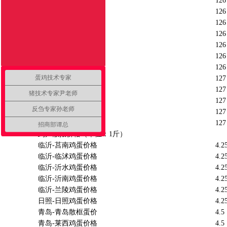
济宁-梁山鸡蛋价格
126
济宁-东平鸡蛋价格
126
济宁-微山鸡蛋价格
126
济宁-邹城鸡蛋价格
126
济宁-汶上鸡蛋价格
126
济宁-金乡鸡蛋价格
126
泰安-新泰鸡蛋价格
126
蛋鸡技术专家
枣庄-枣庄鸡蛋价格
127
枣庄-枣庄周边鸡价
127
猪技术专家尹老师
枣庄-薛城鸡蛋价格
127
反刍专家孙老师
枣庄-滕州鸡蛋价格
127
枣庄-山亭鸡蛋价格
127
招商部谭总
到户散报价格（单位：1斤）
临沂-莒南鸡蛋价格
4.2
临沂-临沭鸡蛋价格
4.2
临沂-沂水鸡蛋价格
4.2
临沂-沂南鸡蛋价格
4.2
临沂-兰陵鸡蛋价格
4.2
日照-日照鸡蛋价格
4.2
青岛-青岛散框蛋价
4.5
青岛-莱西鸡蛋价格
4.5